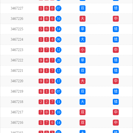
3467227
1
6
0
07
双
错
3467226
4
6
6
16
大
中
3467225
5
6
3
14
单
错
3467224
1
1
4
06
大
错
3467223
3
7
2
12
小
中
3467222
9
4
7
20
单
错
3467221
9
1
7
17
双
错
3467220
9
3
5
17
大
中
3467219
6
1
0
07
双
错
3467218
2
2
7
11
大
错
3467217
7
0
3
10
双
中
3467216
1
7
6
14
双
中