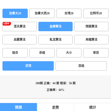
加拿大28
加拿大西28
台湾28
比特币28
淫夫算法
金蝉算法
残狼算法
血腥算法
虬龙算法
甪端算法
组合
杀组
大小
单双
双项
双组
100期 正确：44 期 错误：56 期
正确率：44%
预测
走势
统计