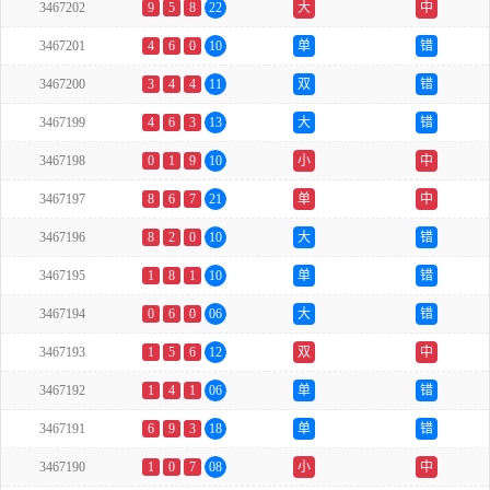
3467202
9
5
8
22
大
中
3467201
4
6
0
10
单
错
3467200
3
4
4
11
双
错
3467199
4
6
3
13
大
错
3467198
0
1
9
10
小
中
3467197
8
6
7
21
单
中
3467196
8
2
0
10
大
错
3467195
1
8
1
10
单
错
3467194
0
6
0
06
大
错
3467193
1
5
6
12
双
中
3467192
1
4
1
06
单
错
3467191
6
9
3
18
单
错
3467190
1
0
7
08
小
中