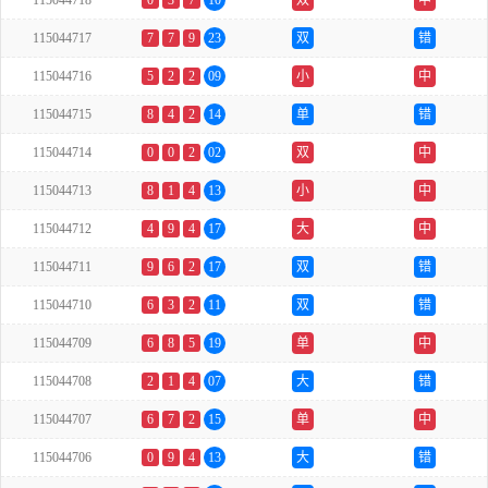
115044718
0
3
7
10
双
中
115044717
7
7
9
23
双
错
115044716
5
2
2
09
小
中
115044715
8
4
2
14
单
错
115044714
0
0
2
02
双
中
115044713
8
1
4
13
小
中
115044712
4
9
4
17
大
中
115044711
9
6
2
17
双
错
115044710
6
3
2
11
双
错
115044709
6
8
5
19
单
中
115044708
2
1
4
07
大
错
115044707
6
7
2
15
单
中
115044706
0
9
4
13
大
错