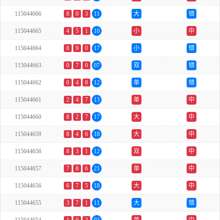
115044666
8
0
3
11
大
错
115044665
4
5
1
10
小
中
115044664
8
9
0
17
小
错
115044663
0
7
0
07
双
错
115044662
0
4
8
12
单
错
115044661
2
4
7
13
单
中
115044660
8
2
7
17
大
中
115044659
8
4
6
18
大
中
115044658
8
3
1
12
双
中
115044657
7
8
6
21
单
中
115044656
6
7
5
18
大
中
115044655
3
7
1
11
大
错