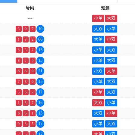
号码
预测
---
小单
大双
10
大双
小单
3
0
7
06
大单
小双
1
3
2
15
小单
大双
5
3
7
15
小单
大双
8
7
0
21
小双
大单
6
6
9
15
小单
大双
7
8
0
11
小单
大双
3
6
2
16
大双
小单
1
8
7
13
大双
小单
6
6
1
17
小单
大双
9
3
5
17
大单
小双
7
5
5