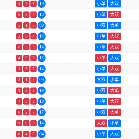
10
小单
大双
5
4
1
18
小单
大双
6
8
4
09
小双
大单
5
1
3
14
小单
大双
2
8
4
14
小单
大双
6
3
5
13
小单
大双
4
9
0
14
小单
大双
1
6
7
08
大双
小单
3
1
4
19
小双
大单
8
8
3
18
小单
大双
7
3
8
17
小双
大单
8
2
7
14
大双
小单
9
0
5
04
小单
大双
0
4
0