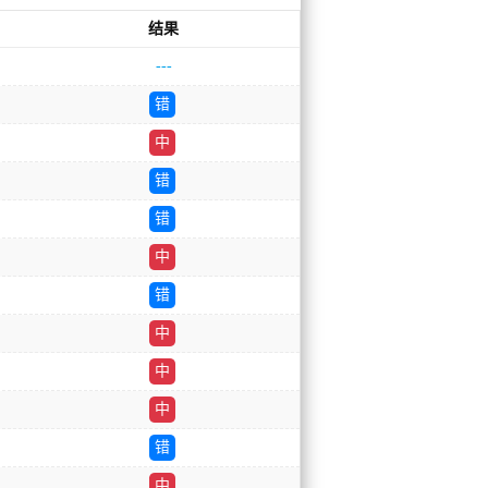
结果
---
错
中
错
错
中
错
中
中
中
错
中