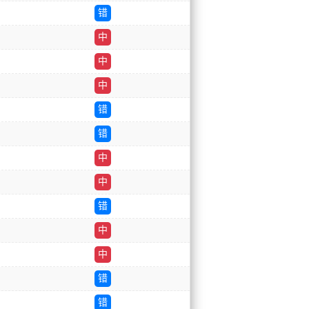
错
中
中
中
错
错
中
中
错
中
中
错
错