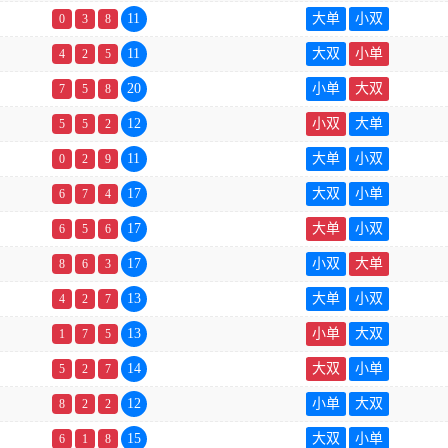
11
大单
小双
0
3
8
11
大双
小单
4
2
5
20
小单
大双
7
5
8
12
小双
大单
5
5
2
11
大单
小双
0
2
9
17
大双
小单
6
7
4
17
大单
小双
6
5
6
17
小双
大单
8
6
3
13
大单
小双
4
2
7
13
小单
大双
1
7
5
14
大双
小单
5
2
7
12
小单
大双
8
2
2
15
大双
小单
6
1
8