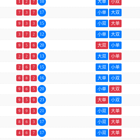
10
大单
小双
1
2
7
17
小单
大双
7
3
7
15
小双
大单
9
3
3
12
小单
大双
3
7
2
20
大双
小单
9
5
6
13
大双
小单
2
2
9
15
大双
小单
2
6
7
16
大单
小双
6
8
2
20
小单
大双
9
6
5
23
大单
小双
9
5
9
21
小双
大单
9
9
3
17
小双
大单
8
6
3
17
小双
大单
4
6
7