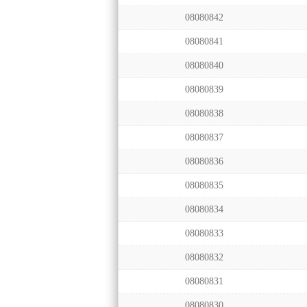
08080842
08080841
08080840
08080839
08080838
08080837
08080836
08080835
08080834
08080833
08080832
08080831
08080830