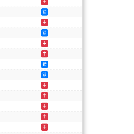
中
错
中
错
中
中
错
错
中
中
中
中
中