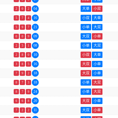
04
大单
小双
2
0
2
16
小双
大单
5
7
4
21
小单
大双
5
9
7
09
大双
小单
0
0
9
08
小单
大双
2
5
1
10
小双
大单
2
8
0
16
大双
小单
3
8
5
18
大双
小单
7
9
2
18
小单
大双
8
7
3
24
小单
大双
8
7
9
20
大双
小单
6
6
8
11
大双
小单
7
2
2