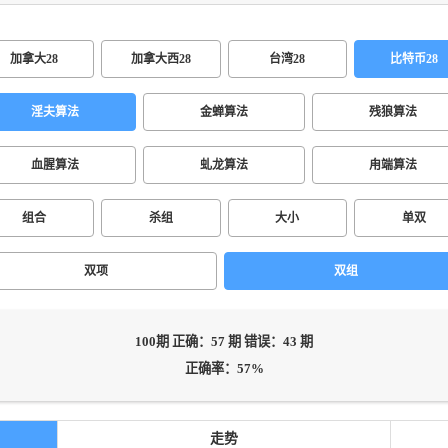
加拿大28
加拿大西28
台湾28
比特币28
淫夫算法
金蝉算法
残狼算法
血腥算法
虬龙算法
甪端算法
组合
杀组
大小
单双
双项
双组
100期 正确：57 期 错误：43 期
正确率：57%
走势