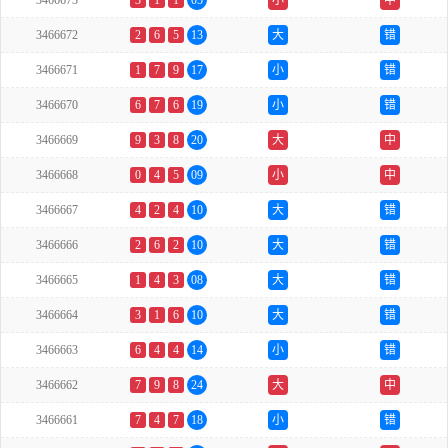
3466673
3
1
1
05
小
中
3466672
2
6
5
13
大
错
3466671
1
7
9
17
小
错
3466670
6
7
6
19
小
错
3466669
9
3
8
20
大
中
3466668
0
4
5
09
小
中
3466667
4
2
4
10
大
错
3466666
2
6
2
10
大
错
3466665
1
4
3
08
大
错
3466664
3
1
6
10
大
错
3466663
6
4
4
14
小
错
3466662
7
9
8
24
大
中
3466661
7
4
7
18
小
错