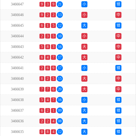
3466647
9
3
9
21
小
错
3466646
9
2
2
13
小
中
3466645
6
1
5
12
大
错
3466644
2
3
5
10
小
中
3466643
5
8
3
16
大
中
3466642
6
4
7
17
大
中
3466641
2
6
9
17
小
错
3466640
8
2
5
15
大
中
3466639
7
7
6
20
大
中
3466638
5
4
7
16
小
错
3466637
6
2
1
09
大
错
3466636
2
2
4
08
大
错
3466635
0
8
4
12
大
错