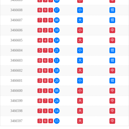
3466609
2
3
5
10
小
中
3466608
6
9
2
17
小
错
3466607
7
1
0
08
大
错
3466606
0
2
8
10
小
中
3466605
4
4
6
14
大
中
3466604
5
7
9
21
小
错
3466603
0
6
5
11
大
错
3466602
8
9
1
18
大
中
3466601
3
8
9
20
小
错
3466600
1
1
6
08
小
中
3466599
8
7
9
24
大
中
3466598
7
1
6
14
大
中
3466597
5
6
4
15
大
中