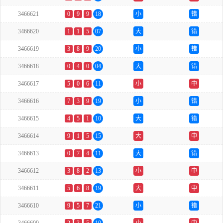
3466621
0
9
9
18
小
错
3466620
1
1
5
07
大
错
3466619
3
8
9
20
小
错
3466618
0
4
0
04
大
错
3466617
5
0
6
11
小
中
3466616
7
3
9
19
小
错
3466615
4
5
1
10
大
错
3466614
9
1
5
15
大
中
3466613
0
7
4
11
大
错
3466612
3
8
2
13
小
中
3466611
5
6
8
19
大
中
3466610
9
5
7
21
小
错