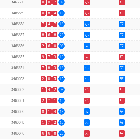
3466660
0
0
7
07
小
中
3466659
0
8
4
12
小
中
3466658
7
4
7
18
小
错
3466657
8
6
8
22
小
错
3466656
2
6
0
08
大
错
3466655
9
7
3
19
大
中
3466654
7
8
3
18
小
错
3466653
2
8
5
15
小
错
3466652
1
4
2
07
小
中
3466651
2
7
1
10
小
中
3466650
8
1
4
13
大
错
3466649
1
7
2
10
大
错
3466648
6
6
8
20
大
中