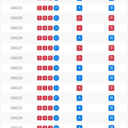
3466231
5
3
1
09
大
错
3466230
1
8
3
12
小
中
3466229
0
4
6
10
小
中
3466228
1
9
3
13
大
错
3466227
1
4
2
07
小
中
3466226
3
1
9
13
小
中
3466225
0
3
7
10
大
错
3466224
2
4
9
15
小
错
3466223
0
5
9
14
大
中
3466222
2
3
2
07
大
错
3466221
4
0
1
05
大
错
3466220
1
4
5
10
大
错