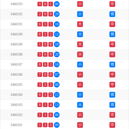
3466193
5
0
1
06
小
中
3466192
2
9
9
20
小
错
3466191
6
5
5
16
大
中
3466190
8
2
2
12
大
错
3466189
1
9
8
18
大
中
3466188
5
6
9
20
大
中
3466187
8
6
2
16
小
错
3466186
7
0
0
07
小
中
3466185
3
3
2
08
小
中
3466184
8
5
2
15
小
错
3466183
8
1
4
13
大
错
3466182
1
1
6
08
小
中
3466181
1
3
5
09
小
中