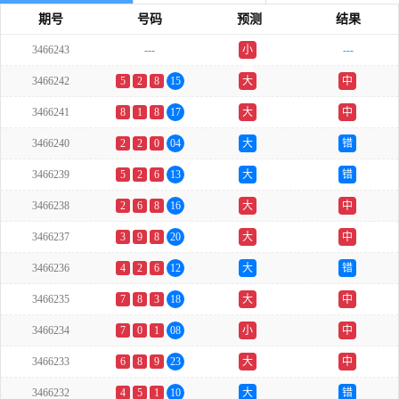
期号
号码
预测
结果
3466243
---
小
---
单
3466242
5
2
8
15
大
中
3466241
8
1
8
17
大
中
3466240
2
2
0
04
大
错
3466239
5
2
6
13
大
错
3466238
2
6
8
16
大
中
3466237
3
9
8
20
大
中
3466236
4
2
6
12
大
错
3466235
7
8
3
18
大
中
3466234
7
0
1
08
小
中
3466233
6
8
9
23
大
中
3466232
4
5
1
10
大
错