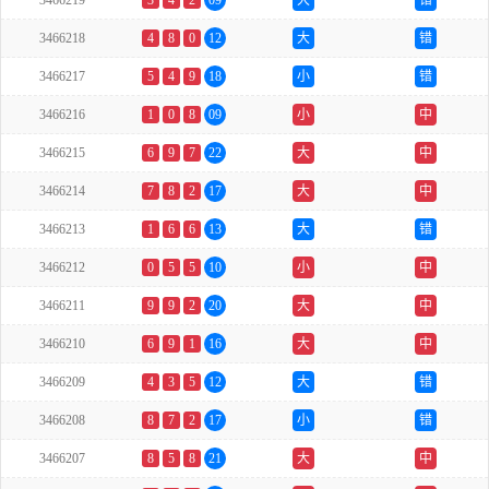
3466219
3
4
2
09
大
错
3466218
4
8
0
12
大
错
3466217
5
4
9
18
小
错
3466216
1
0
8
09
小
中
3466215
6
9
7
22
大
中
3466214
7
8
2
17
大
中
3466213
1
6
6
13
大
错
3466212
0
5
5
10
小
中
3466211
9
9
2
20
大
中
3466210
6
9
1
16
大
中
3466209
4
3
5
12
大
错
3466208
8
7
2
17
小
错
3466207
8
5
8
21
大
中