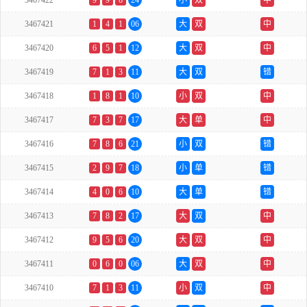
3467422
9
9
6
24
小
双
中
3467421
1
4
1
06
大
双
中
3467420
6
5
1
12
大
双
中
3467419
7
1
3
11
大
双
错
3467418
1
8
1
10
小
双
中
3467417
7
3
7
17
大
单
中
3467416
7
8
6
21
小
双
错
3467415
2
9
7
18
小
单
错
3467414
4
0
6
10
大
单
错
3467413
7
8
2
17
大
双
中
3467412
9
5
6
20
大
双
中
3467411
0
6
0
06
大
双
中
3467410
7
1
3
11
小
双
中