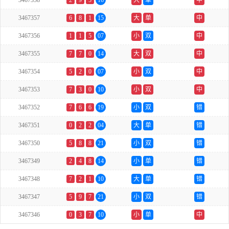
3467358
2
9
5
16
大
单
中
3467357
6
8
1
15
大
单
中
3467356
1
1
5
07
小
双
中
3467355
7
7
0
14
大
双
中
3467354
5
2
0
07
小
双
中
3467353
7
3
0
10
小
双
中
3467352
7
6
6
19
小
双
错
3467351
0
2
2
04
大
单
错
3467350
5
8
8
21
小
双
错
3467349
2
4
8
14
小
单
错
3467348
7
2
1
10
大
单
错
3467347
5
9
7
21
小
双
错
3467346
0
3
7
10
小
单
中