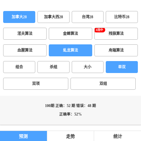
加拿大28
加拿大西28
台湾28
比特币28
淫夫算法
金蝉算法
残狼算法
血腥算法
虬龙算法
甪端算法
组合
杀组
大小
单双
双项
双组
100期 正确：52 期 错误：48 期
正确率：52%
预测
走势
统计