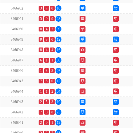
3466952
3
7
0
10
单
错
3466951
5
9
9
23
单
中
3466950
0
4
5
09
单
中
3466949
9
3
0
12
单
错
3466948
8
4
4
16
双
中
3466947
6
1
1
08
双
中
3466946
1
3
3
07
单
中
3466945
7
5
0
12
双
中
3466944
1
1
2
04
双
中
3466943
2
5
3
10
单
错
3466942
7
8
8
23
双
错
3466941
2
9
1
12
双
中