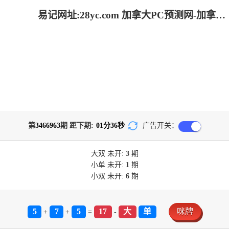
易记网址:28yc.com 加拿大PC预测网-加拿大pc28|提前在线预测官网_专业的加拿大pc预测数据网站!
第
3466963
期 距下期:
01
分
35
秒
广告开关：
大双
未开:
3
期
小单
未开:
1
期
小双
未开:
6
期
5
7
5
17
大
单
咪牌
+
+
=
-