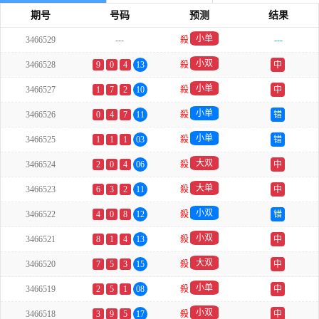
期号
号码
预测
结果
小单
3466529
---
殺
---
小双
3466528
9
0
4
13
殺
中
小单
3466527
1
7
2
10
殺
中
小单
3466526
0
4
7
11
殺
错
小单
3466525
1
1
1
03
殺
错
大双
3466524
2
0
4
06
殺
中
大单
3466523
6
3
2
11
殺
中
小双
3466522
4
0
8
12
殺
错
小双
3466521
8
1
4
13
殺
中
大双
3466520
7
5
3
15
殺
中
小单
3466519
2
5
1
08
殺
中
小双
3466518
3
9
5
17
殺
中