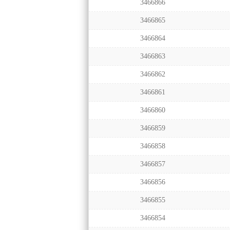
3466866
3466865
3466864
3466863
3466862
3466861
3466860
3466859
3466858
3466857
3466856
3466855
3466854