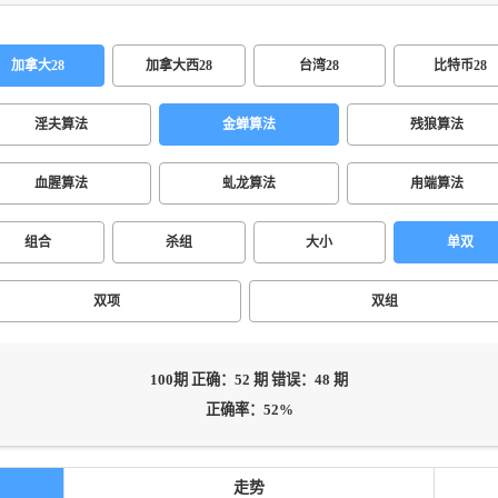
加拿大28
加拿大西28
台湾28
比特币28
淫夫算法
金蝉算法
残狼算法
血腥算法
虬龙算法
甪端算法
组合
杀组
大小
单双
双项
双组
100期 正确：52 期 错误：48 期
正确率：52%
走势