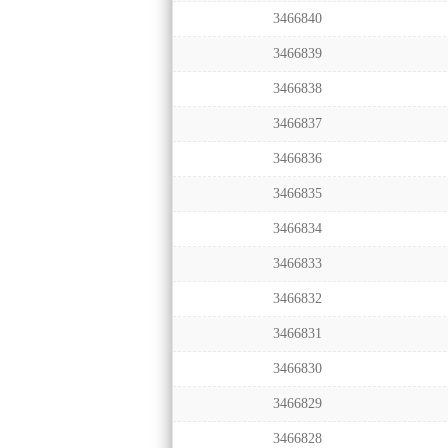
3466840
3466839
3466838
3466837
3466836
3466835
3466834
3466833
3466832
3466831
3466830
3466829
3466828