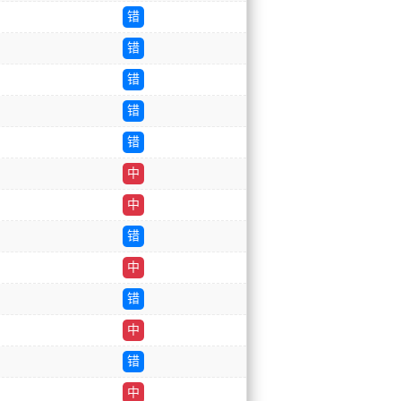
错
错
错
错
错
中
中
错
中
错
中
错
中