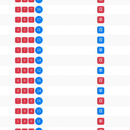
16
双
2
7
7
17
单
7
8
2
11
双
4
2
5
15
双
5
3
7
10
单
1
7
2
14
双
5
9
0
12
单
3
9
0
16
双
6
8
2
24
单
8
9
7
16
双
7
1
8
15
双
2
9
4
11
单
1
4
6