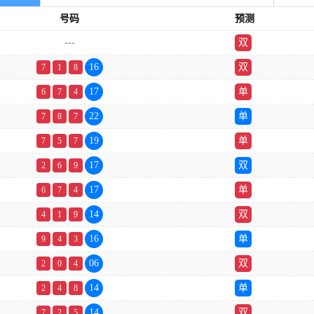
号码
预测
---
双
16
双
7
1
8
17
单
6
7
4
22
单
7
8
7
19
单
7
5
7
17
双
2
6
9
17
单
6
7
4
14
双
4
1
9
16
单
9
4
3
06
双
2
0
4
14
单
2
4
8
14
双
7
2
5