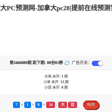
第
3466889
期 距下期:
00
分
00
秒
广告开关：
大单
未开:
1
期
小单
未开:
13
期
小双
未开:
8
期
7
+
1
+
8
=
16
-
大
双
咪牌