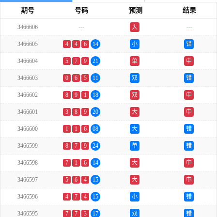
期号
号码
预测
结果
3466606
---
大
---
3466605
4
4
6
14
小
错
3466604
5
7
9
21
单
中
3466603
0
6
5
11
双
错
3466602
8
9
1
18
双
中
3466601
3
8
9
20
大
中
3466600
1
1
6
08
大
错
3466599
8
7
9
24
单
错
3466598
7
1
6
14
大
中
3466597
5
6
4
15
大
中
3466596
4
7
4
15
小
错
3466595
7
7
3
17
双
错