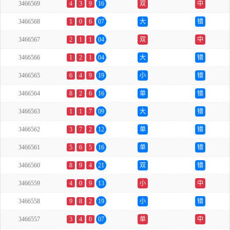
3466569
4
3
9
16
双
中
3466568
1
0
6
07
大
错
3466567
2
1
1
04
双
中
3466566
1
2
1
04
大
错
3466565
6
4
9
19
小
错
3466564
8
2
6
16
单
错
3466563
1
1
7
09
大
错
3466562
3
7
2
12
单
错
3466561
5
6
5
16
单
错
3466560
8
9
4
21
双
错
3466559
4
0
9
13
小
中
3466558
9
8
2
19
小
错
3466557
3
4
0
07
单
中