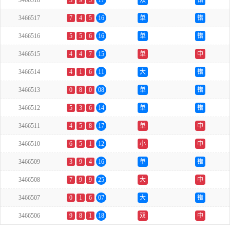
3466518
3
9
5
17
双
错
3466517
7
4
5
16
单
错
3466516
5
5
6
16
单
错
3466515
4
4
7
15
单
中
3466514
4
1
6
11
大
错
3466513
0
8
0
08
单
错
3466512
5
3
6
14
单
错
3466511
4
5
8
17
单
中
3466510
6
5
1
12
小
中
3466509
3
9
4
16
单
错
3466508
7
9
9
25
大
中
3466507
0
1
6
07
大
错
3466506
9
8
1
18
双
中