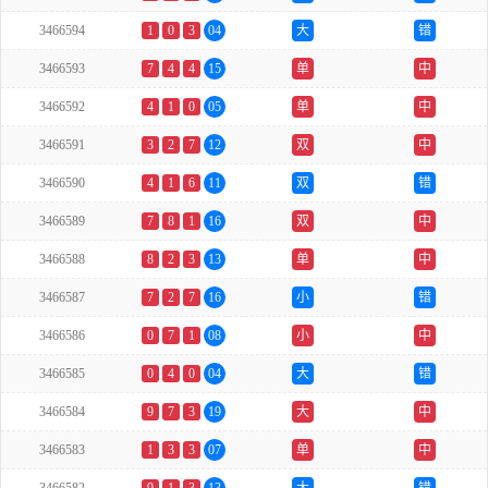
3466594
1
0
3
04
大
错
3466593
7
4
4
15
单
中
3466592
4
1
0
05
单
中
3466591
3
2
7
12
双
中
3466590
4
1
6
11
双
错
3466589
7
8
1
16
双
中
3466588
8
2
3
13
单
中
3466587
7
2
7
16
小
错
3466586
0
7
1
08
小
中
3466585
0
4
0
04
大
错
3466584
9
7
3
19
大
中
3466583
1
3
3
07
单
中