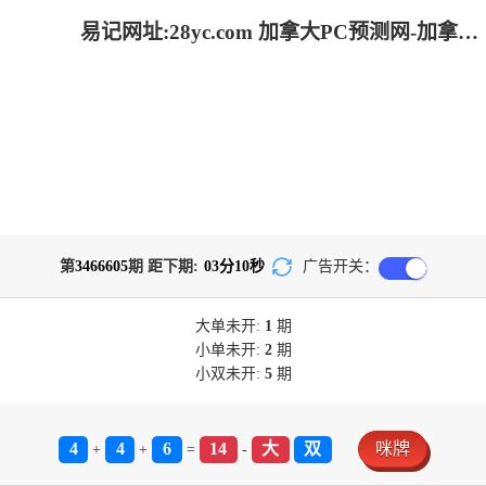
易记网址:28yc.com 加拿大PC预测网-加拿大pc28|提前在线预测官网_专业的加拿大pc预测数据网站!
第
3466605
期 距下期:
03
分
09
秒
广告开关：
大单
未开:
1
期
小单
未开:
2
期
小双
未开:
5
期
4
4
6
14
大
双
咪牌
+
+
=
-