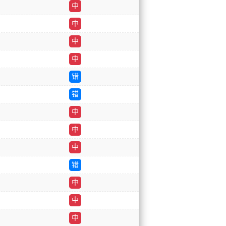
中
中
中
中
错
错
中
中
中
错
中
中
中