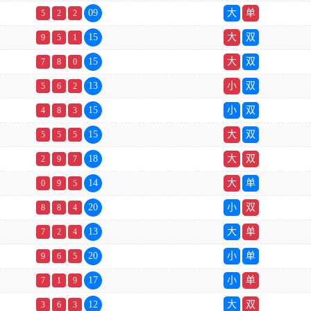
09
大
单
5
2
2
15
大
双
9
5
1
15
大
双
7
8
0
13
小
双
5
6
2
15
小
双
4
8
3
15
大
双
5
5
5
18
大
双
2
9
7
14
大
单
0
9
5
20
小
双
8
8
4
13
大
单
7
2
4
20
小
单
9
6
5
17
小
单
7
1
9
12
大
双
3
6
3