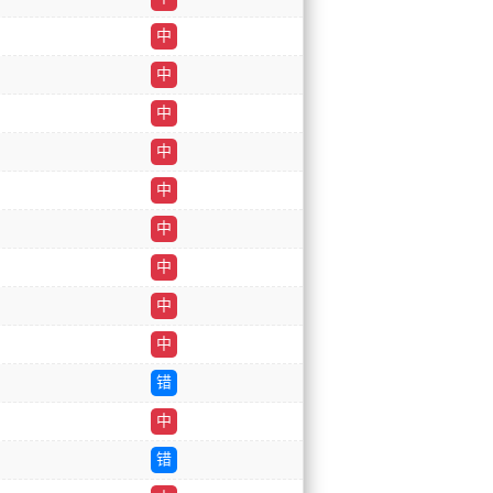
中
中
中
中
中
中
中
中
中
错
中
错