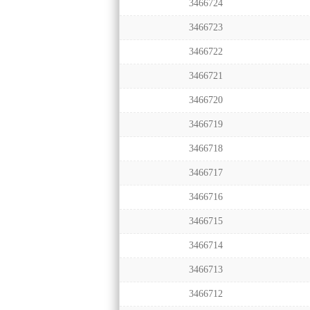
3466724
3466723
3466722
3466721
3466720
3466719
3466718
3466717
3466716
3466715
3466714
3466713
3466712