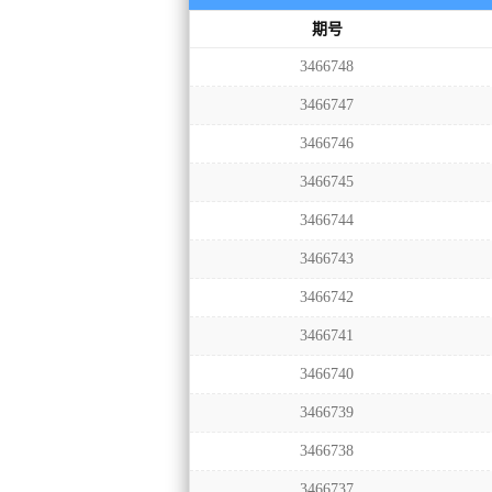
期号
3466748
3466747
3466746
3466745
3466744
3466743
3466742
3466741
3466740
3466739
3466738
3466737