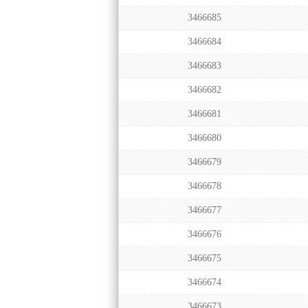
3466685
3466684
3466683
3466682
3466681
3466680
3466679
3466678
3466677
3466676
3466675
3466674
3466673