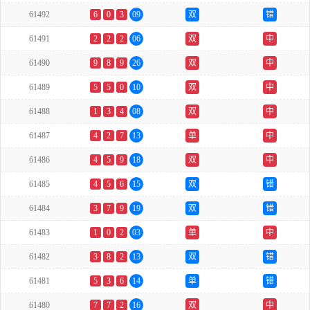
61492
6
0
3
09
双
错
61491
2
2
2
06
双
中
61490
9
8
9
26
双
中
61489
5
5
0
10
双
中
61488
1
3
4
08
双
中
61487
4
2
7
13
单
中
61486
4
5
9
18
双
中
61485
4
5
6
15
双
错
61484
3
7
9
19
双
错
61483
1
0
2
03
单
中
61482
3
8
2
13
双
错
61481
5
3
6
14
单
错
61480
7
7
2
16
双
中