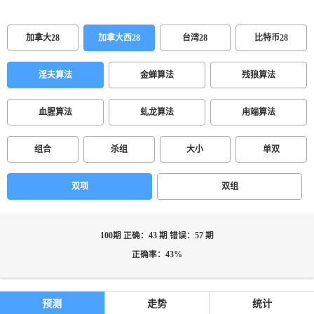
加拿大28
加拿大西28
台湾28
比特币28
淫夫算法
金蝉算法
残狼算法
血腥算法
虬龙算法
甪端算法
组合
杀组
大小
单双
双项
双组
100期 正确：43 期 错误：57 期
正确率：43%
预测
走势
统计