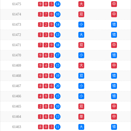
61475
9
0
5
14
大
中
61474
3
7
0
10
双
中
61473
3
2
9
14
小
错
61472
1
3
9
13
大
错
61471
7
2
9
18
双
中
61470
9
6
2
17
小
错
61469
9
4
2
15
大
中
61468
6
9
4
19
双
错
61467
8
6
6
20
小
错
61466
4
9
2
15
小
错
61465
2
0
8
10
双
中
61464
1
6
6
13
单
中
61463
8
0
3
11
大
错