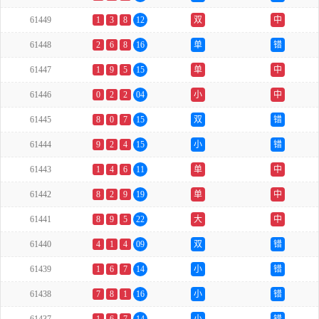
61449
1
3
8
12
双
中
61448
2
6
8
16
单
错
61447
1
9
5
15
单
中
61446
0
2
2
04
小
中
61445
8
0
7
15
双
错
61444
9
2
4
15
小
错
61443
1
4
6
11
单
中
61442
8
2
9
19
单
中
61441
8
9
5
22
大
中
61440
4
1
4
09
双
错
61439
1
6
7
14
小
错
61438
7
8
1
16
小
错