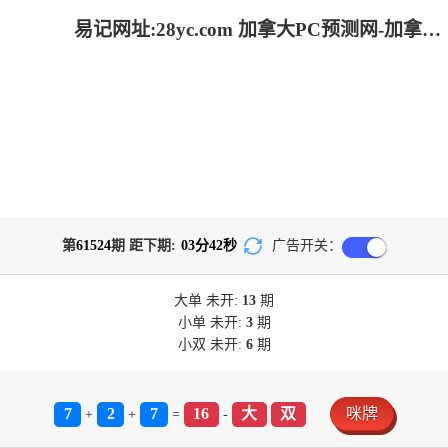
易记网址:28yc.com 加拿大PC预测网-加拿大pc28|提前在线预测官网_专业的加拿大pc预测数据网站!
第
61524
期 距下期:
03
分
41
秒
广告开关：
大单
未开:
13
期
小单
未开:
3
期
小双
未开:
6
期
7
2
7
16
大
双
咪牌
+
+
=
-