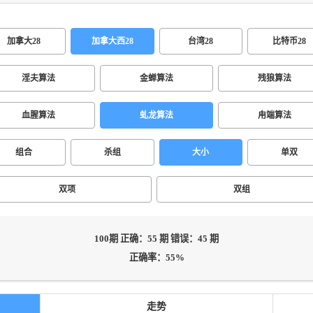
加拿大28
加拿大西28
台湾28
比特币28
淫夫算法
金蝉算法
残狼算法
血腥算法
虬龙算法
甪端算法
组合
杀组
大小
单双
双项
双组
100期 正确：55 期 错误：45 期
正确率：55%
走势