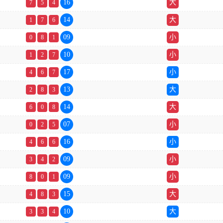
16
大
7
5
4
14
大
1
7
6
09
小
0
8
1
10
小
1
2
7
17
小
4
6
7
13
大
2
8
3
14
大
6
0
8
07
小
0
2
5
16
小
4
6
6
09
小
3
4
2
09
小
8
0
1
15
大
4
8
3
10
大
3
3
4