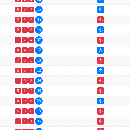
16
小
6
6
4
05
小
2
3
0
15
小
2
4
9
07
小
1
2
4
12
大
0
4
8
18
大
7
8
3
12
大
5
0
7
09
小
1
0
8
08
小
5
1
2
23
小
8
9
6
13
小
5
0
8
06
小
1
4
1