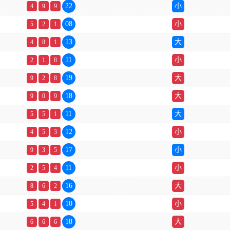
22
小
4
9
9
08
小
5
2
1
13
大
4
8
1
11
小
2
1
8
19
大
9
2
8
18
大
9
0
9
11
大
5
5
1
12
小
4
5
3
17
小
9
3
5
11
小
2
5
4
16
大
8
6
2
10
小
5
4
1
18
大
6
6
6