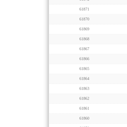
61871
61870
61869
61868
61867
61866
61865
61864
61863
61862
61861
61860