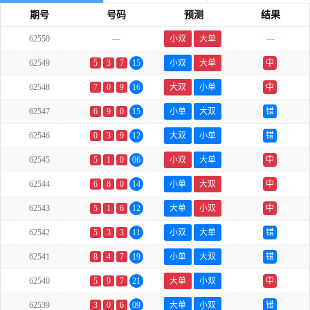
期号
号码
预测
结果
62550
---
小双
大单
---
62549
5
3
7
15
小双
大单
中
62548
7
0
9
16
大双
小单
中
62547
6
9
0
15
小单
大双
错
62546
0
3
9
12
大双
小单
错
62545
5
1
0
06
小双
大单
中
62544
6
8
0
14
小单
大双
中
62543
5
1
6
12
大单
小双
中
62542
5
3
3
11
小双
大单
错
62541
8
4
7
19
小单
大双
错
62540
5
9
7
21
大单
小双
中
62539
3
0
6
09
大单
小双
错