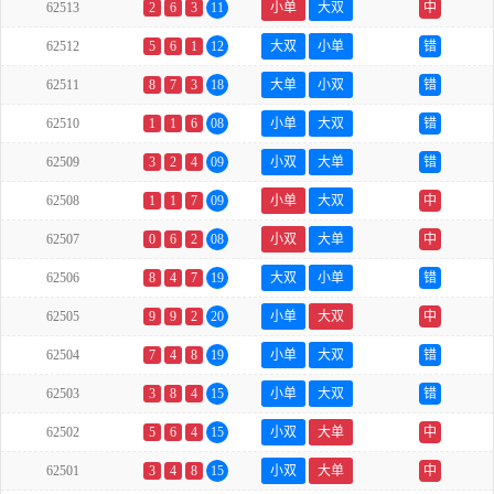
62513
2
6
3
11
小单
大双
中
62512
5
6
1
12
大双
小单
错
62511
8
7
3
18
大单
小双
错
62510
1
1
6
08
小单
大双
错
62509
3
2
4
09
小双
大单
错
62508
1
1
7
09
小单
大双
中
62507
0
6
2
08
小双
大单
中
62506
8
4
7
19
大双
小单
错
62505
9
9
2
20
小单
大双
中
62504
7
4
8
19
小单
大双
错
62503
3
8
4
15
小单
大双
错
62502
5
6
4
15
小双
大单
中
62501
3
4
8
15
小双
大单
中