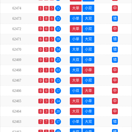
62474
1
9
5
15
大单
小双
中
62473
1
8
6
15
小单
大双
错
62472
9
6
0
15
大单
小双
中
62471
6
8
5
19
小单
大双
错
62470
0
5
9
14
大单
小双
错
62469
9
7
9
25
大双
小单
错
62468
2
1
0
03
大双
小单
中
62467
0
6
9
15
大单
小双
中
62466
6
6
5
17
小双
大单
中
62465
7
5
2
14
大双
小单
中
62464
8
3
9
20
大双
小单
中
62463
7
7
3
17
小单
大双
错