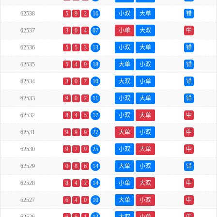
62538
5
9
2
16
小双
大单
错
62537
3
0
4
07
小单
大双
中
62536
5
5
3
13
小双
大单
错
62535
5
4
9
18
大单
小双
错
62534
3
0
7
10
大双
小单
错
62533
9
0
2
11
小双
大单
错
62532
8
4
5
17
小双
大单
中
62531
9
9
9
27
大单
小双
中
62530
9
7
9
25
小双
大单
中
62529
0
8
6
14
大单
小双
错
62528
8
4
2
14
小单
大双
中
62527
6
4
0
10
大单
小双
中