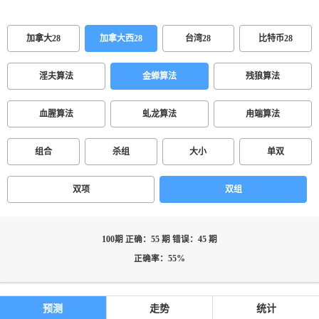
加拿大28
加拿大西28
台湾28
比特币28
淫夫算法
金蝉算法
残狼算法
血腥算法
虬龙算法
甪端算法
组合
杀组
大小
单双
双项
双组
100期 正确：55 期 错误：45 期
正确率：55%
预测
走势
统计