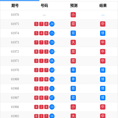
期号
号码
预测
结果
61976
---
小
---
61975
5
7
8
20
双
中
61974
5
4
6
15
双
错
61973
7
7
5
19
大
中
61972
8
7
3
18
双
中
61971
3
1
2
06
双
中
61970
2
1
7
10
单
错
61969
2
3
9
14
单
错
61968
5
4
2
11
双
错
61967
0
0
7
07
双
错
61966
4
2
4
10
小
中
61965
8
1
7
16
大
中