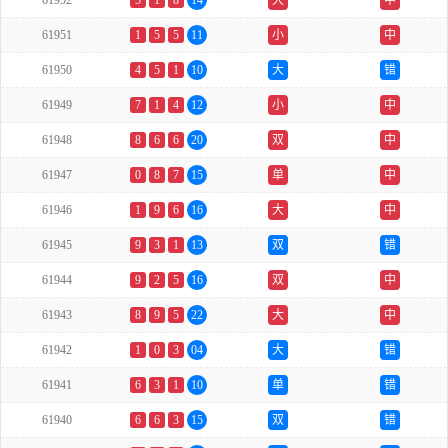
61952
5
1
8
14
大
中
61951
1
5
5
11
小
中
61950
4
5
1
10
大
错
61949
7
1
4
12
小
中
61948
8
6
6
20
双
中
61947
0
8
7
15
单
中
61946
1
9
6
16
大
中
61945
9
3
1
13
双
错
61944
9
2
5
16
双
中
61943
8
9
5
22
大
中
61942
1
0
3
04
大
错
61941
6
3
1
10
单
错
61940
6
6
3
15
双
错