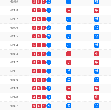
61939
3
8
5
16
小
错
61938
3
7
7
17
单
中
61937
4
6
8
18
小
错
61936
5
3
6
14
小
错
61935
5
8
8
21
小
错
61934
6
1
8
15
小
错
61933
4
2
6
12
小
中
61932
8
1
3
12
小
中
61931
8
2
0
10
单
错
61930
4
5
1
10
单
错
61929
0
8
3
11
单
中
61928
4
4
6
14
双
中
61927
9
6
6
21
双
错