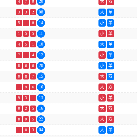
20
大
双
4
7
9
08
大
单
3
3
2
14
小
单
5
1
8
11
小
单
1
5
5
10
大
单
4
5
1
12
小
单
7
1
4
20
小
单
8
6
6
15
大
双
0
8
7
16
大
双
1
9
6
13
小
单
9
3
1
16
大
双
9
2
5
22
大
双
8
9
5
04
大
单
1
0
3