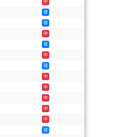
中
错
错
中
错
中
错
中
中
中
中
中
错