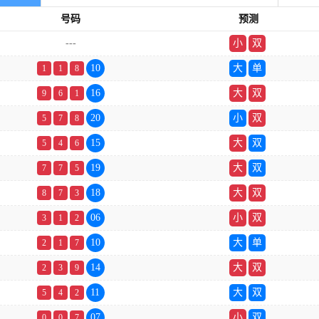
号码
预测
---
小
双
10
大
单
1
1
8
16
大
双
9
6
1
20
小
双
5
7
8
15
大
双
5
4
6
19
大
双
7
7
5
18
大
双
8
7
3
06
小
双
3
1
2
10
大
单
2
1
7
14
大
双
2
3
9
11
大
双
5
4
2
07
小
双
0
0
7