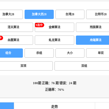
加拿大28
加拿大西28
台湾28
比特币28
淫夫算法
金蝉算法
残狼算法
血腥算法
虬龙算法
甪端算法
组合
杀组
大小
单双
双项
双组
100期 正确：76 期 错误：24 期
正确率：76%
走势