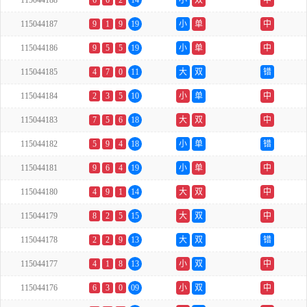
115044188
6
6
2
14
小
双
中
115044187
9
1
9
19
小
单
中
115044186
9
5
5
19
小
单
中
115044185
4
7
0
11
大
双
错
115044184
2
3
5
10
小
单
中
115044183
7
5
6
18
大
双
中
115044182
5
9
4
18
小
单
错
115044181
9
6
4
19
小
单
中
115044180
4
9
1
14
大
双
中
115044179
8
2
5
15
大
双
中
115044178
2
2
9
13
大
双
错
115044177
4
1
8
13
小
双
中
115044176
6
3
0
09
小
双
中