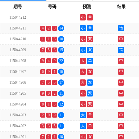
期号
号码
预测
结果
115044212
---
小
单
---
115044211
4
2
8
14
小
单
错
115044210
1
1
8
10
小
双
中
115044209
7
5
3
15
小
双
错
115044208
9
4
9
22
大
单
中
115044207
6
9
1
16
大
双
中
115044206
7
5
5
17
大
双
中
115044205
9
0
2
11
小
双
中
115044204
8
1
3
12
小
双
中
115044203
2
0
9
11
大
单
中
115044202
3
3
5
11
大
单
中
115044201
7
2
1
10
小
双
中