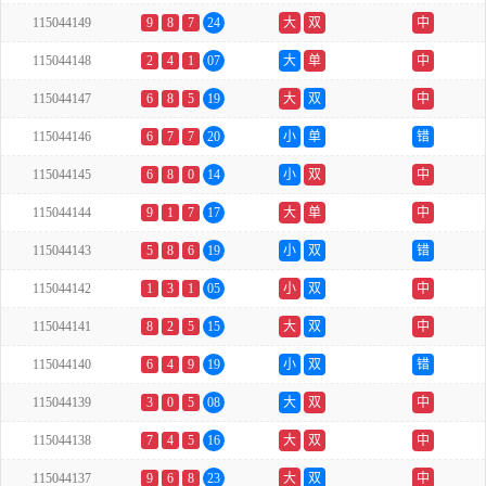
115044149
9
8
7
24
大
双
中
115044148
2
4
1
07
大
单
中
115044147
6
8
5
19
大
双
中
115044146
6
7
7
20
小
单
错
115044145
6
8
0
14
小
双
中
115044144
9
1
7
17
大
单
中
115044143
5
8
6
19
小
双
错
115044142
1
3
1
05
小
双
中
115044141
8
2
5
15
大
双
中
115044140
6
4
9
19
小
双
错
115044139
3
0
5
08
大
双
中
115044138
7
4
5
16
大
双
中
115044137
9
6
8
23
大
双
中