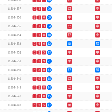
115044558
9
6
1
16
双
中
115044557
9
4
7
20
双
中
115044556
2
1
6
09
单
中
115044555
0
1
3
04
双
中
115044554
9
1
8
18
双
中
115044553
0
6
6
12
单
错
115044552
6
2
5
13
单
中
115044551
5
7
9
21
单
中
115044550
5
8
0
13
双
错
115044549
4
9
5
18
双
中
115044548
4
2
8
14
双
中
115044547
0
7
8
15
单
中
115044546
6
6
5
17
单
中