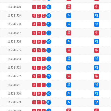
115044570
1
3
5
09
单
中
115044569
0
3
0
03
双
错
115044568
4
7
9
20
单
错
115044567
6
9
4
19
单
中
115044566
3
0
4
07
双
错
115044565
3
3
9
15
单
中
115044564
6
6
6
18
单
错
115044563
8
1
0
09
双
错
115044562
9
7
5
21
单
中
115044561
8
1
3
12
单
错
115044560
5
0
4
09
双
错
115044559
1
1
1
03
双
错