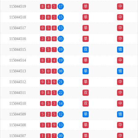
115044519
8
4
5
17
单
中
115044518
2
8
5
15
单
中
115044517
0
5
8
13
单
中
115044516
2
3
0
05
单
中
115044515
7
5
7
19
双
错
115044514
8
7
4
19
单
中
115044513
5
0
3
08
单
错
115044512
9
3
9
21
单
中
115044511
9
8
5
22
双
中
115044510
6
5
3
14
双
中
115044509
5
2
5
12
单
错
115044508
3
1
9
13
单
中
115044507
1
1
7
09
单
中