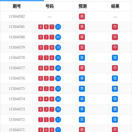
期号
号码
预测
结果
115044582
---
单
---
115044581
8
8
7
23
单
中
115044580
0
2
7
09
单
中
115044579
9
1
8
18
双
中
115044578
7
3
6
16
单
错
115044577
6
9
4
19
单
中
115044576
0
3
7
10
单
错
115044575
4
2
4
10
单
错
115044574
8
4
8
20
单
错
115044573
8
3
7
18
单
错
115044572
7
1
5
13
双
错
115044571
1
8
8
17
单
中