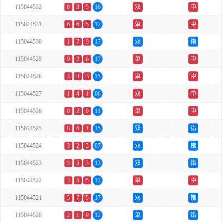
115044532
8
3
5
16
双
中
115044531
6
6
5
17
单
中
115044530
1
7
9
17
双
错
115044529
9
2
6
17
单
中
115044528
4
8
3
15
单
中
115044527
1
4
1
06
双
中
115044526
0
2
9
11
单
中
115044525
8
6
1
15
双
错
115044524
3
2
2
07
双
错
115044523
5
5
3
13
双
错
115044522
3
5
5
13
单
中
115044521
5
7
5
17
双
错
115044520
2
1
9
12
单
错