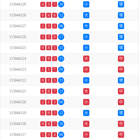
115044129
4
5
7
16
小
错
115044128
0
4
8
12
大
错
115044127
2
3
3
08
大
错
115044126
3
5
9
17
小
错
115044125
9
8
5
22
小
错
115044124
3
9
3
15
大
中
115044123
1
1
7
09
小
中
115044122
9
1
5
15
小
错
115044121
8
8
7
23
大
中
115044120
2
1
3
06
小
中
115044119
1
9
2
12
大
错
115044118
9
4
7
20
大
中
115044117
1
3
4
08
小
中