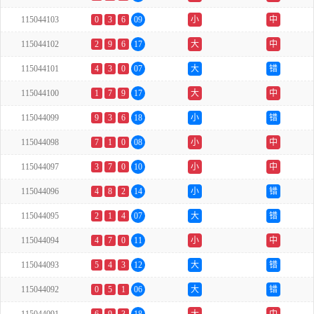
115044103
0
3
6
09
小
中
115044102
2
9
6
17
大
中
115044101
4
3
0
07
大
错
115044100
1
7
9
17
大
中
115044099
9
3
6
18
小
错
115044098
7
1
0
08
小
中
115044097
3
7
0
10
小
中
115044096
4
8
2
14
小
错
115044095
2
1
4
07
大
错
115044094
4
7
0
11
小
中
115044093
5
4
3
12
大
错
115044092
0
5
1
06
大
错