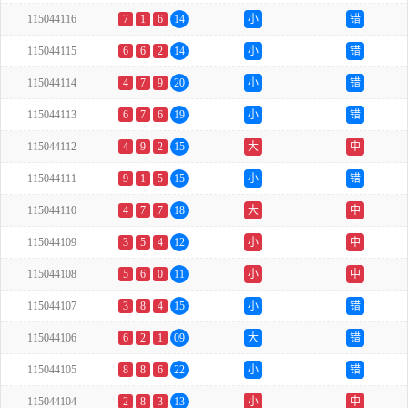
115044116
7
1
6
14
小
错
115044115
6
6
2
14
小
错
115044114
4
7
9
20
小
错
115044113
6
7
6
19
小
错
115044112
4
9
2
15
大
中
115044111
9
1
5
15
小
错
115044110
4
7
7
18
大
中
115044109
3
5
4
12
小
中
115044108
5
6
0
11
小
中
115044107
3
8
4
15
小
错
115044106
6
2
1
09
大
错
115044105
8
8
6
22
小
错
115044104
2
8
3
13
小
中