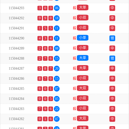
大单
115044293
3
0
3
06
殺
中
小双
115044292
9
9
0
18
殺
中
小双
115044291
1
5
5
11
殺
中
小单
115044290
4
3
4
11
殺
错
小单
115044289
2
0
6
08
殺
中
大单
115044288
2
7
6
15
殺
错
大单
115044287
5
8
7
20
殺
中
小双
115044286
8
7
0
15
殺
中
大双
115044285
6
0
1
07
殺
中
小双
115044284
0
0
5
05
殺
中
小双
115044283
7
9
6
22
殺
中
大双
115044282
0
1
6
07
殺
中
大单