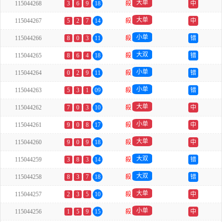
大单
115044268
3
6
9
18
殺
中
大单
115044267
5
2
7
14
殺
中
小单
115044266
8
0
3
11
殺
错
大双
115044265
8
6
4
18
殺
错
小单
115044264
0
2
9
11
殺
错
小单
115044263
5
3
1
09
殺
错
大单
115044262
7
0
3
10
殺
中
小单
115044261
9
0
8
17
殺
中
大单
115044260
9
0
9
18
殺
中
大双
115044259
3
8
3
14
殺
错
大双
115044258
8
3
7
18
殺
错
大单
115044257
2
3
5
10
殺
中
小单
115044256
1
5
9
15
殺
中