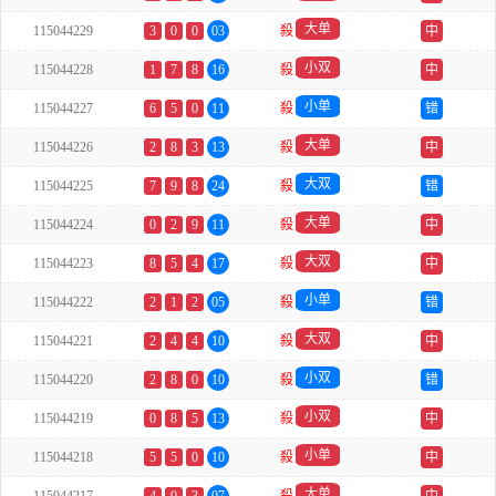
大单
115044229
3
0
0
03
殺
中
小双
115044228
1
7
8
16
殺
中
小单
115044227
6
5
0
11
殺
错
大单
115044226
2
8
3
13
殺
中
大双
115044225
7
9
8
24
殺
错
大单
115044224
0
2
9
11
殺
中
大双
115044223
8
5
4
17
殺
中
小单
115044222
2
1
2
05
殺
错
大双
115044221
2
4
4
10
殺
中
小双
115044220
2
8
0
10
殺
错
小双
115044219
0
8
5
13
殺
中
小单
115044218
5
5
0
10
殺
中
大单