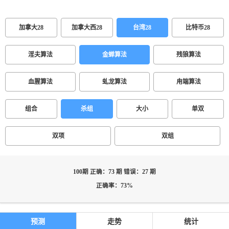
加拿大28
加拿大西28
台湾28
比特币28
淫夫算法
金蝉算法
残狼算法
血腥算法
虬龙算法
甪端算法
组合
杀组
大小
单双
双项
双组
100期 正确：73 期 错误：27 期
正确率：73%
预测
走势
统计